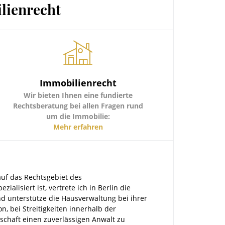
lienrecht
Immobilienrecht
Wir bieten Ihnen eine fundierte
Rechtsberatung bei allen Fragen rund
um die Immobilie:
WEG - Aufteilung
Mehr erfahren
Kauf und Verkauf von Immobilien
Gewährleistung bei Immobilienkauf
Zwangsversteigerungen
Umgang mit Bestandsmietern
auf das Rechtsgebiet des
lisiert ist, vertrete ich in Berlin die
d unterstütze die Hausverwaltung bei ihrer
on, bei Streitigkeiten innerhalb der
haft einen zuverlässigen Anwalt zu