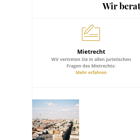
Wir bera
Mietrecht
Wir vertreten Sie in allen juristischen
Fragen des Mietrechts:
Räumungsklage
Mehr erfahren
Kündigung des Mietverhältnisses
Mieterhöhung
Betriebskostenabrechnungen
Mängel bzw. Mängelbeseitigung
Kautionsabrechnungen
etc.