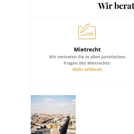
Wir bera
Mietrecht
Wir vertreten Sie in allen juristischen
Fragen des Mietrechts:
Räumungsklage
Mehr erfahren
Kündigung des Mietverhältnisses
Mieterhöhung
Betriebskostenabrechnungen
Mängel bzw. Mängelbeseitigung
Kautionsabrechnungen
etc.