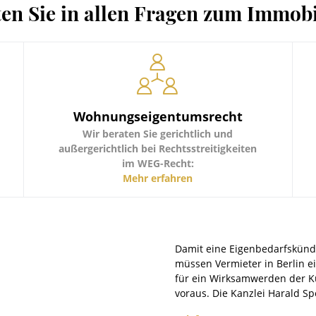
ten Sie in allen Fragen zum Immobi
Wohnungseigentumsrecht
Wir beraten Sie gerichtlich und
außergerichtlich bei Rechtsstreitigkeiten
im WEG-Recht:
Anfechtung von WEG-Beschlüssen
Mehr erfahren
Ihr Anspruch auf Beseitigung
Gemeinschafts- oder Sondereigentum
Verwaltung von Gemeinschaftseigentum
Instandhaltung, Instandsetzung
Damit eine Eigenbedarfskünd
Wirtschaftsplan/ Wohngeldabrechnung
müssen Vermieter in Berlin e
für ein Wirksamwerden der K
voraus. Die Kanzlei Harald Sp