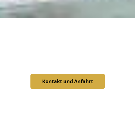
arfskündigung in Berlin: Fehler v
Kontakt und Anfahrt