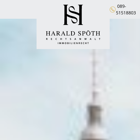
089-
51518803