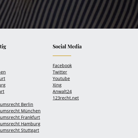
tig
Social Media
Facebook
hen
Twitter
urt
Youtube
urg
Xing
art
Anwalt24
123recht.net
umsrecht Berlin
tumsrecht München
umsrecht Frankfurt
tumsrecht Hamburg
msrecht Stuttgart