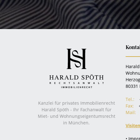
Konta
Harald
Wohnu
Herzog
80331
Tel.:
Kanzlei für privates Immobilienrecht
Fax:
Harald Spöth - Ihr Fachanwalt für
Mail:
Miet- und Wohnungseigentumsrecht
in München.
Visite
• Imp