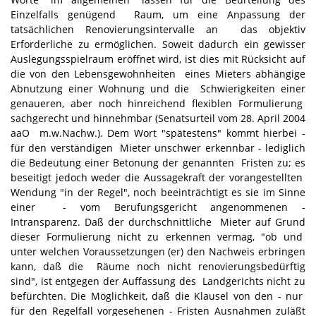
Einzelfalls genügend Raum, um eine Anpassung der
tatsächlichen Renovierungsintervalle an das objektiv
Erforderliche zu ermöglichen. Soweit dadurch ein gewisser
Auslegungsspielraum eröffnet wird, ist dies mit Rücksicht auf
die von den Lebensgewohnheiten eines Mieters abhängige
Abnutzung einer Wohnung und die Schwierigkeiten einer
genaueren, aber noch hinreichend flexiblen Formulierung
sachgerecht und hinnehmbar (Senatsurteil vom 28. April 2004
aaO m.w.Nachw.). Dem Wort "spätestens" kommt hierbei -
für den verständigen Mieter unschwer erkennbar - lediglich
die Bedeutung einer Betonung der genannten Fristen zu; es
beseitigt jedoch weder die Aussagekraft der vorangestellten
Wendung "in der Regel", noch beeinträchtigt es sie im Sinne
einer - vom Berufungsgericht angenommenen -
Intransparenz. Daß der durchschnittliche Mieter auf Grund
dieser Formulierung nicht zu erkennen vermag, "ob und
unter welchen Voraussetzungen (er) den Nachweis erbringen
kann, daß die Räume noch nicht renovierungsbedürftig
sind", ist entgegen der Auffassung des Landgerichts nicht zu
befürchten. Die Möglichkeit, daß die Klausel von den - nur
für den Regelfall vorgesehenen - Fristen Ausnahmen zuläßt