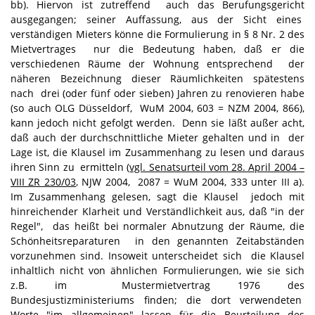
bb). Hiervon ist zutreffend auch das Berufungsgericht
ausgegangen; seiner Auffassung, aus der Sicht eines
verständigen Mieters könne die Formulierung in § 8 Nr. 2 des
Mietvertrages nur die Bedeutung haben, daß er die
verschiedenen Räume der Wohnung entsprechend der
näheren Bezeichnung dieser Räumlichkeiten spätestens
nach drei (oder fünf oder sieben) Jahren zu renovieren habe
(so auch OLG Düsseldorf, WuM 2004, 603 = NZM 2004, 866),
kann jedoch nicht gefolgt werden. Denn sie läßt außer acht,
daß auch der durchschnittliche Mieter gehalten und in der
Lage ist, die Klausel im Zusammenhang zu lesen und daraus
ihren Sinn zu ermitteln (
vgl. Senatsurteil vom 28. April 2004 –
VIII ZR 230/03
, NJW 2004, 2087 = WuM 2004, 333 unter III a).
Im Zusammenhang gelesen, sagt die Klausel jedoch mit
hinreichender Klarheit und Verständlichkeit aus, daß "in der
Regel", das heißt bei normaler Abnutzung der Räume, die
Schönheitsreparaturen in den genannten Zeitabständen
vorzunehmen sind. Insoweit unterscheidet sich die Klausel
inhaltlich nicht von ähnlichen Formulierungen, wie sie sich
z.B. im Mustermietvertrag 1976 des
Bundesjustizministeriums finden; die dort verwendeten
Worte "im allgemeinen" lassen für die Beurteilung des