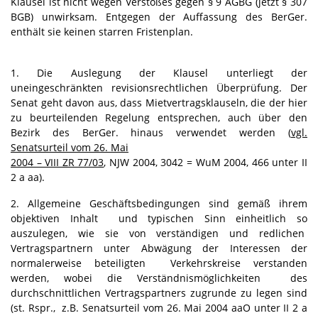
Klausel ist nicht wegen Verstoßes gegen § 9 AGBG (jetzt § 307
BGB) unwirksam. Entgegen der Auffassung des BerGer.
enthält sie keinen starren Fristenplan.
1. Die Auslegung der Klausel unterliegt der
uneingeschränkten revisionsrechtlichen Überprüfung. Der
Senat geht davon aus, dass Mietvertragsklauseln, die der hier
zu beurteilenden Regelung entsprechen, auch über den
Bezirk des BerGer. hinaus verwendet werden (
vgl.
Senatsurteil vom 26. Mai
2004 – VIII ZR 77/03
, NJW 2004, 3042 = WuM 2004, 466 unter II
2 a aa).
2. Allgemeine Geschäftsbedingungen sind gemäß ihrem
objektiven Inhalt und typischen Sinn einheitlich so
auszulegen, wie sie von verständigen und redlichen
Vertragspartnern unter Abwägung der Interessen der
normalerweise beteiligten Verkehrskreise verstanden
werden, wobei die Verständnismöglichkeiten des
durchschnittlichen Vertragspartners zugrunde zu legen sind
(st. Rspr., z.B. Senatsurteil vom 26. Mai 2004 aaO unter II 2 a