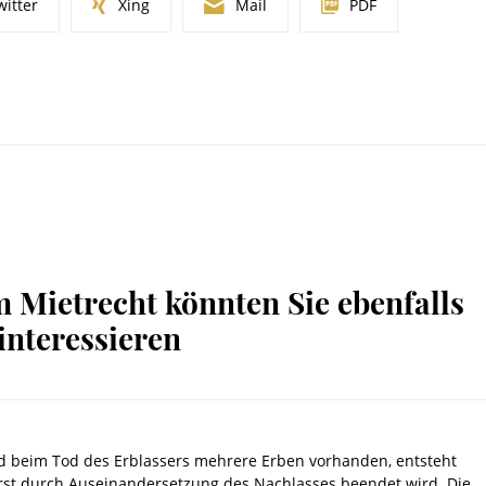
witter
Xing
Mail
PDF
m Mietrecht könnten Sie ebenfalls
interessieren
d beim Tod des Erblassers mehrere Erben vorhanden, entsteht
erst durch Auseinandersetzung des Nachlasses beendet wird. Die