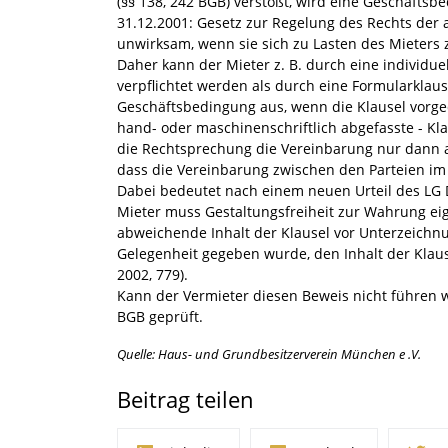
(§§ 138, 242 BGB) verstößt, wird eine Geschäfts
31.12.2001: Gesetz zur Regelung des Rechts der
unwirksam, wenn sie sich zu Lasten des Mieters 
Daher kann der Mieter z. B. durch eine individ
verpflichtet werden als durch eine Formularklaus
Geschäftsbedingung aus, wenn die Klausel vorged
hand- oder maschinenschriftlich abgefasste - Kla
die Rechtsprechung die Vereinbarung nur dann a
dass die Vereinbarung zwischen den Parteien im
Dabei bedeutet nach einem neuen Urteil des LG
Mieter muss Gestaltungsfreiheit zur Wahrung ei
abweichende Inhalt der Klausel vor Unterzeichnu
Gelegenheit gegeben wurde, den Inhalt der Klause
2002, 779).
Kann der Vermieter diesen Beweis nicht führen wi
BGB geprüft.
Quelle: Haus- und Grundbesitzerverein München e .V.
Beitrag teilen