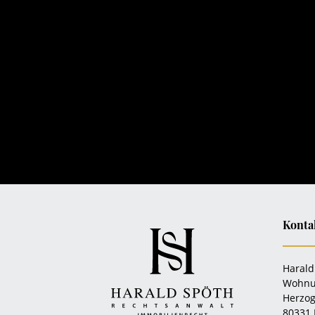
Konta
Harald
Wohnu
Herzog
80331