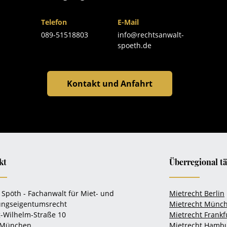
Telefon
E-Mail
089-51518803
info@rechtsanwalt-
spoeth.de
Kontakt und Anfahrt
kt
Überregional tä
 Spöth - Fachanwalt für Miet- und
Mietrecht Berlin
ngseigentumsrecht
Mietrecht Münc
-Wilhelm-Straße 10
Mietrecht Frankf
 München
Mietrecht Hamb