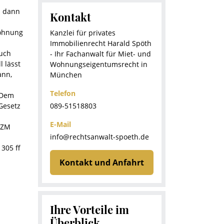
s dann
Kontakt
Wohnung
Kanzlei für privates
Immobilienrecht Harald Spöth
auch
- Ihr Fachanwalt für Miet- und
 lässt
Wohnungseigentumsrecht in
ann,
München
Telefon
 Dem
089-51518803
Gesetz
E-Mail
 NZM
info@rechtsanwalt-spoeth.de
305 ff
Kontakt und Anfahrt
Ihre Vorteile im
Überblick