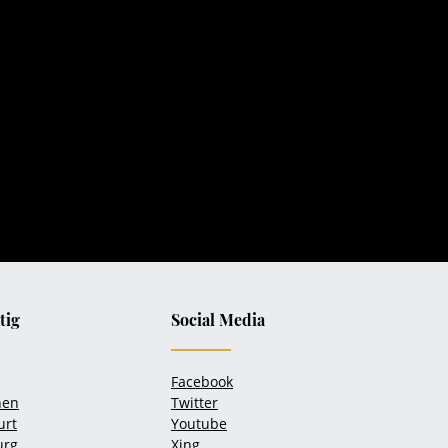
tig
Social Media
Facebook
hen
Twitter
urt
Youtube
urg
Xing