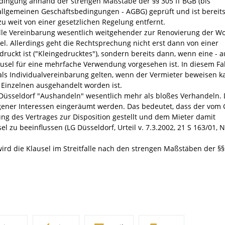
bedingung anhand der strengen Maßstäbe der §§ 305 ff BGB (bis
 allgemeinen Geschäftsbedingungen - AGBG) geprüft und ist bereit
zu weit von einer gesetzlichen Regelung entfernt.
uelle Vereinbarung wesentlich weitgehender zur Renovierung der 
el. Allerdings geht die Rechtsprechung nicht erst dann von einer
ruckt ist ("Kleingedrucktes"), sondern bereits dann, wenn eine - 
usel für eine mehrfache Verwendung vorgesehen ist. In diesem Fall
ls Individualvereinbarung gelten, wenn der Vermieter beweisen k
 Einzelnen ausgehandelt worden ist.
 Düsseldorf "Aushandeln" wesentlich mehr als bloßes Verhandeln.
gener Interessen eingeräumt werden. Das bedeutet, dass der vom 
ng des Vertrages zur Disposition gestellt und dem Mieter damit
l zu beeinflussen (LG Düsseldorf, Urteil v. 7.3.2002, 21 S 163/01,
rd die Klausel im Streitfalle nach den strengen Maßstäben der §§ 