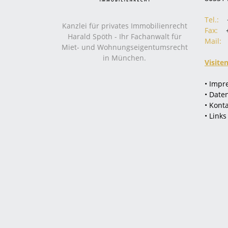
Tel.:
Kanzlei für privates Immobilienrecht
Fax:
Harald Spöth - Ihr Fachanwalt für
Mail:
Miet- und Wohnungseigentumsrecht
in München.
Visite
• Imp
• Date
• Kont
• Links