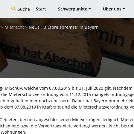
Start
Schwerpunkte
Über uns
Suche
Kontakt
>
Mietrecht
>
Neue „Mietpreisbremse“ in Bayern
g- MiSchuV
, welche vom 07.08.2019 bis 31. Juli 2020 gilt. Nachdem
17 die Mieterschutzverordnung vom 11.12.2015 mangels ordnungs
geber gehalten hier nachzubessern. Daher hat Bayern nunmehr ei
b dem 07.08.2019 in Kraft tritt und die Mieterschutzverordnung v
ebieten, bei neu abgeschlossenen Mietverträgen, lediglich Mieten
chsmiete bzw. die Vorvertragsmiete verlangt werden. Nicht betrof
e Wohnungen.