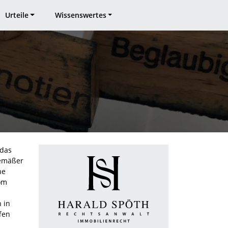
Urteile
Wissenswertes
 das
gemäßer
ne
om
 in
fen