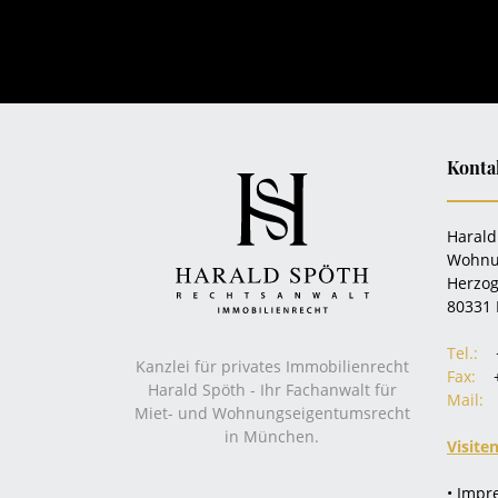
Konta
Harald
Wohnu
Herzog
80331
Tel.:
Kanzlei für privates Immobilienrecht
Fax:
Harald Spöth - Ihr Fachanwalt für
Mail:
Miet- und Wohnungseigentumsrecht
in München.
Visite
• Imp