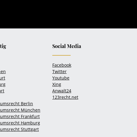
tig
Social Media
Facebook
hen
Twitter
urt
Youtube
urg
Xing
art
Anwalt24
123recht.net
umsrecht Berlin
tumsrecht München
umsrecht Frankfurt
tumsrecht Hamburg
msrecht Stuttgart