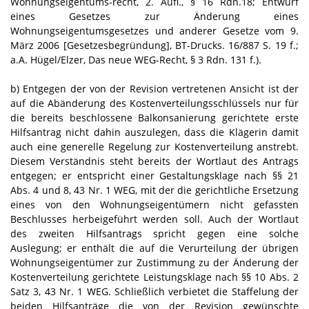
Wohnungseigentums-recht, 2. Aufl., § 16 Rdn.18; Entwurf
eines Gesetzes zur Änderung eines
Wohnungseigentumsgesetzes und anderer Gesetze vom 9.
März 2006 [Gesetzesbegründung], BT-Drucks. 16/887 S. 19 f.;
a.A. Hügel/Elzer, Das neue WEG-Recht, § 3 Rdn. 131 f.).
b) Entgegen der von der Revision vertretenen Ansicht ist der
auf die Abänderung des Kostenverteilungsschlüssels nur für
die bereits beschlossene Balkonsanierung gerichtete erste
Hilfsantrag nicht dahin auszulegen, dass die Klägerin damit
auch eine generelle Regelung zur Kostenverteilung anstrebt.
Diesem Verständnis steht bereits der Wortlaut des Antrags
entgegen; er entspricht einer Gestaltungsklage nach §§ 21
Abs. 4 und 8, 43 Nr. 1 WEG, mit der die gerichtliche Ersetzung
eines von den Wohnungseigentümern nicht gefassten
Beschlusses herbeigeführt werden soll. Auch der Wortlaut
des zweiten Hilfsantrags spricht gegen eine solche
Auslegung; er enthält die auf die Verurteilung der übrigen
Wohnungseigentümer zur Zustimmung zu der Änderung der
Kostenverteilung gerichtete Leistungsklage nach §§ 10 Abs. 2
Satz 3, 43 Nr. 1 WEG. Schließlich verbietet die Staffelung der
beiden Hilfsanträge die von der Revision gewünschte