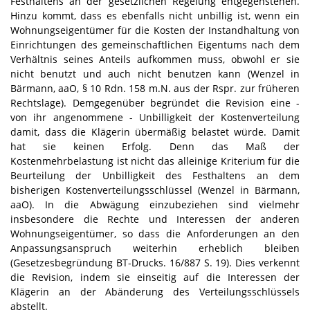
Festhaltens an der gesetzlichen Regelung entgegenstehen.
Hinzu kommt, dass es ebenfalls nicht unbillig ist, wenn ein
Wohnungseigentümer für die Kosten der Instandhaltung von
Einrichtungen des gemeinschaftlichen Eigentums nach dem
Verhältnis seines Anteils aufkommen muss, obwohl er sie
nicht benutzt und auch nicht benutzen kann (Wenzel in
Bärmann, aaO, § 10 Rdn. 158 m.N. aus der Rspr. zur früheren
Rechtslage). Demgegenüber begründet die Revision eine -
von ihr angenommene - Unbilligkeit der Kostenverteilung
damit, dass die Klägerin übermäßig belastet würde. Damit
hat sie keinen Erfolg. Denn das Maß der
Kostenmehrbelastung ist nicht das alleinige Kriterium für die
Beurteilung der Unbilligkeit des Festhaltens an dem
bisherigen Kostenverteilungsschlüssel (Wenzel in Bärmann,
aaO). In die Abwägung einzubeziehen sind vielmehr
insbesondere die Rechte und Interessen der anderen
Wohnungseigentümer, so dass die Anforderungen an den
Anpassungsanspruch weiterhin erheblich bleiben
(Gesetzesbegründung BT-Drucks. 16/887 S. 19). Dies verkennt
die Revision, indem sie einseitig auf die Interessen der
Klägerin an der Abänderung des Verteilungsschlüssels
abstellt.