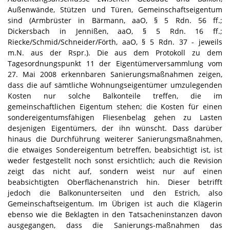
Außenwände, Stützen und Türen, Gemeinschaftseigentum
sind (Armbrüster in Bärmann, aaO, § 5 Rdn. 56 ff.;
Dickersbach in Jennißen, aaO, § 5 Rdn. 16 ff.;
Riecke/Schmid/Schneider/Förth, aaO, § 5 Rdn. 37 - jeweils
m.N. aus der Rspr.). Die aus dem Protokoll zu dem
Tagesordnungspunkt 11 der Eigentümerversammlung vom
27. Mai 2008 erkennbaren Sanierungsmaßnahmen zeigen,
dass die auf sämtliche Wohnungseigentümer umzulegenden
Kosten nur solche Balkonteile treffen, die im
gemeinschaftlichen Eigentum stehen; die Kosten für einen
sondereigentumsfähigen Fliesenbelag gehen zu Lasten
desjenigen Eigentümers, der ihn wünscht. Dass darüber
hinaus die Durchführung weiterer Sanierungsmaßnahmen,
die etwaiges Sondereigentum betreffen, beabsichtigt ist, ist
weder festgestellt noch sonst ersichtlich; auch die Revision
zeigt das nicht auf, sondern weist nur auf einen
beabsichtigten Oberflächenanstrich hin. Dieser betrifft
jedoch die Balkonunterseiten und den Estrich, also
Gemeinschaftseigentum. Im Übrigen ist auch die Klägerin
ebenso wie die Beklagten in den Tatsacheninstanzen davon
ausgegangen, dass die Sanierungs-maßnahmen das