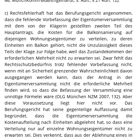
46; MünchKomm-BGB/Engelhardt, 5. Aufl., § 21 Rdn. 12).
c) Rechtsfehlerhaft hat das Berufungsgericht angenommen,
dass die fehlende Vorbefassung der Eigentümerversammlung
mit dem von der Klägerin gestellten zweiten Teil des
Hauptantrags, die Kosten für die Balkonsanierung auf
diejenigen Wohnungseigentümer zu verteilen, zu deren
Einheiten ein Balkon gehört, nicht die Unzulässigkeit dieses
Teils der Klage zur Folge habe, weil das Zustandekommen der
erforderlichen Mehrheit nicht zu erwarten sei. Zwar fehlt das
Rechtsschutzbedürfnis trotz fehlender Vorbefassung nicht,
wenn mit an Sicherheit grenzender Wahrscheinlichkeit davon
ausgegangen werden kann, dass der Antrag in der
Eigentümerversammlung nicht die erforderliche Mehrheit
finden wird, so dass die Befassung der Versammlung eine
unnötige Förmelei wäre (OLG München NZM 2007, 132). Aber
diese Voraussetzung liegt hier nicht vor. Das
Berufungsgericht hat seine gegenteilige Auffassung damit
begründet, dass die Eigentümerversammlung die
Kostenaufteilung nach Einheiten abgelehnt hat, so dass eine
Verteilung nur auf einzelne Wohnungseigentümer nicht zu
erwarten sei. Dies verkennt, dass aus der Ablehnung eines in