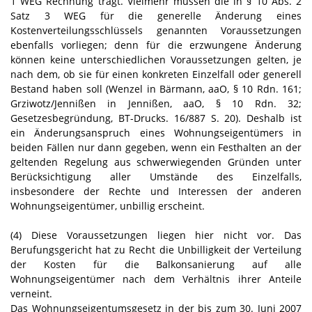
1 WEG Rechnung trägt. Vielmehr müssen die in § 10 Abs. 2
Satz 3 WEG für die generelle Änderung eines
Kostenverteilungsschlüssels genannten Voraussetzungen
ebenfalls vorliegen; denn für die erzwungene Änderung
können keine unterschiedlichen Voraussetzungen gelten, je
nach dem, ob sie für einen konkreten Einzelfall oder generell
Bestand haben soll (Wenzel in Bärmann, aaO, § 10 Rdn. 161;
Grziwotz/Jennißen in Jennißen, aaO, § 10 Rdn. 32;
Gesetzesbegründung, BT-Drucks. 16/887 S. 20). Deshalb ist
ein Änderungsanspruch eines Wohnungseigentümers in
beiden Fällen nur dann gegeben, wenn ein Festhalten an der
geltenden Regelung aus schwerwiegenden Gründen unter
Berücksichtigung aller Umstände des Einzelfalls,
insbesondere der Rechte und Interessen der anderen
Wohnungseigentümer, unbillig erscheint.
(4) Diese Voraussetzungen liegen hier nicht vor. Das
Berufungsgericht hat zu Recht die Unbilligkeit der Verteilung
der Kosten für die Balkonsanierung auf alle
Wohnungseigentümer nach dem Verhältnis ihrer Anteile
verneint.
Das Wohnungseigentumsgesetz in der bis zum 30. Juni 2007