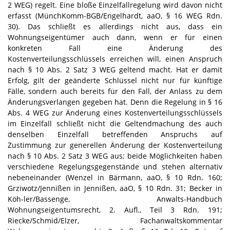
2 WEG) regelt. Eine bloße Einzelfallregelung wird davon nicht
erfasst (MünchKomm-BGB/Engelhardt, aaO, § 16 WEG Rdn.
30). Das schließt es allerdings nicht aus, dass ein
Wohnungseigentümer auch dann, wenn er für einen
konkreten Fall eine Änderung des
Kostenverteilungsschlüssels erreichen will, einen Anspruch
nach § 10 Abs. 2 Satz 3 WEG geltend macht. Hat er damit
Erfolg, gilt der geänderte Schlüssel nicht nur für künftige
Fälle, sondern auch bereits für den Fall, der Anlass zu dem
Änderungsverlangen gegeben hat. Denn die Regelung in § 16
Abs. 4 WEG zur Änderung eines Kostenverteilungsschlüssels
im Einzelfall schließt nicht die Geltendmachung des auch
denselben Einzelfall betreffenden Anspruchs auf
Zustimmung zur generellen Änderung der Kostenverteilung
nach § 10 Abs. 2 Satz 3 WEG aus; beide Möglichkeiten haben
verschiedene Regelungsgegenstände und stehen alternativ
nebeneinander (Wenzel in Bärmann, aaO, § 10 Rdn. 160;
Grziwotz/Jennißen in Jennißen, aaO, § 10 Rdn. 31; Becker in
Köh-ler/Bassenge, Anwalts-Handbuch
Wohnungseigentumsrecht, 2. Aufl., Teil 3 Rdn. 191;
Riecke/Schmid/Elzer, Fachanwaltskommentar